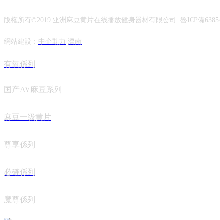
版權所有©2019 亚洲麻豆黄片在线播放健身器材有限公司 魯ICP備638546
網站建設：
中企動力
濟南
有氧係列
国产AV麻豆系列
麻豆一级黄片
尊享係列
必確係列
魔尊係列