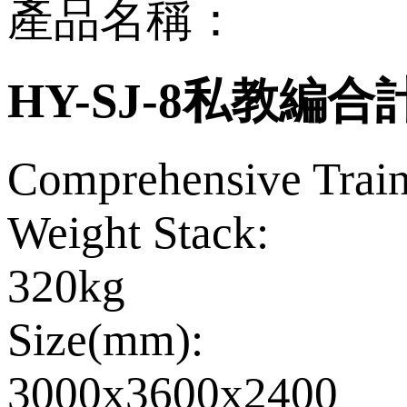
產品名稱：
HY-SJ-8私教編
Comprehensive Trai
Weight Stack:
320kg
Size(mm):
3000x3600x2400