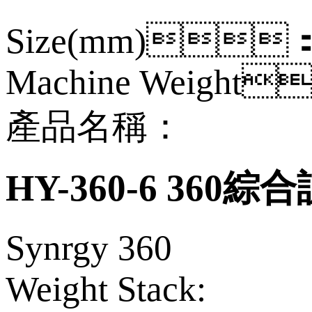
Size(mm)
Machine Weight
產品名稱：
HY-360-6 360
Synrgy 360
Weight Stack: