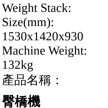
Weight Stack:
Size(mm):
1530x1420x930
Machine Weight:
132kg
產品名稱：
臀橋機