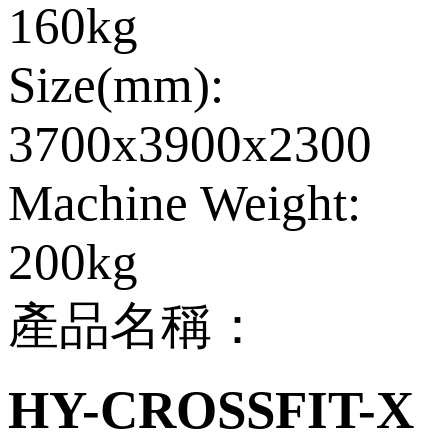
160kg
Size(mm):
3700x3900x2300
Machine Weight:
200kg
產品名稱：
HY-CROSSFIT-X