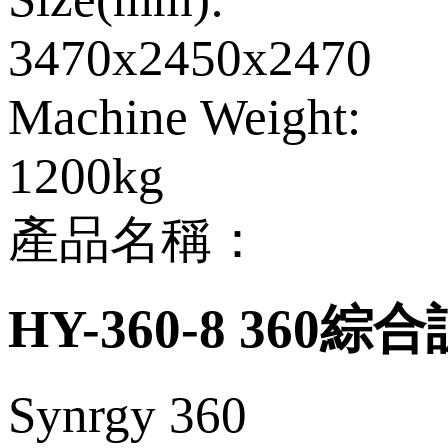
3470x2450x2470
Machine Weight:
1200kg
產品名稱：
HY-360-8 360
Synrgy 360