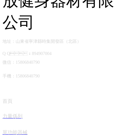
地址：山東省寧津縣時集開發區（北區）
Q Q：894907004
微信：15806840790
手機：15806840790
首頁
力量係列
單功能器械