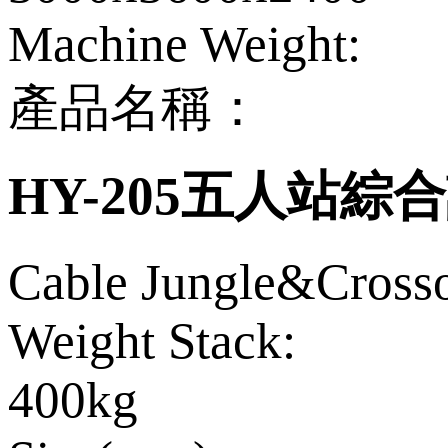
Machine Weight:
產品名稱：
HY-205五人站綜
Cable Jungle&Cross
Weight Stack:
400kg